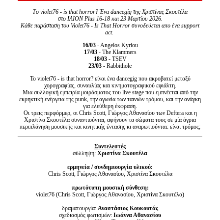
Tο violet76 - is that horror? Ένα dancegig της Χριστίνας Σκουτέλα
στο ΙΛΙΟΝ Plus
16-18 και 23 Μαρτίου 2026.
Κάθε παράσταση του Violet76 - Is That Horror συνοδεύεται απο ένα support
act.
16/03
- Angelos Kyriou
17/03
- The Klammers
18/03
- TSEV
23/03
- Rabbithole
Το violet76 - is that horror? είναι ένα dancegig που ακροβατεί μεταξύ
χορογραφίας, συναυλίας και κινηματογραφικού εφιάλτη.
Μια συλλογική εμπειρία μοιράσματος του live stage που εμπνέεται από την
εκρηκτική ενέργεια της punk, την αγωνία των ταινιών τρόμου, και την ανάγκη
για ελεύθερη έκφραση.
Οι τρεις περφόρμερ, oι Chris Scott, Γιώργος Αθανασίου των Deftera και η
Χριστίνα Σκουτέλα συναντιούνται, αφήνουν τα σώματα τους σε μία άγρια
περιπλάνηση μουσικής και κινητικής έντασης κι αναρωτιούνται: είναι τρόμος;
Συντελεστές
σύλληψη:
Χριστίνα Σκουτέλα
ερμηνεία / συνδημιουργία υλικού:
Chris Scott, Γιώργος Αθανασίου, Χριστίνα Σκουτέλα
πρωτότυπη μουσική σύνθεση:
violet76 (Chris Scott, Γιώργος Αθανασίου, Χριστίνα Σκουτέλα)
δραματουργία:
Αναστάσιος Κουκουτάς
σχεδιασμός φωτισμών:
Ιωάννα Αθανασίου