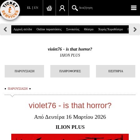
EL
EN
Αναζήτηση
Πανεπιστημίου 39, Αθήνα
Αρχική σελίδα
Online παραστάσεις
Συναυλίες
Θέατρο
Χορός/Χοροθέατρο
Παιδικά
210 7234567
violet76 - is that horror?
info@ticketservices.gr
ΙΛΙΟΝ PLUS
Αναζήτηση
ΠΑΡΟΥΣΙΑΣΗ
ΠΛΗΡΟΦΟΡΙΕΣ
ΕΙΣΙΤΗΡΙΑ
Σύνδεση/Εγγραφή
ΠΑΡΟΥΣΙΑΣΗ
Παραγγελία
violet76 - is that horror?
Αναζήτηση παραγγελίας
Από Δευτέρα 16 Μαρτίου 2026
Προσωπικά Δεδομένα
ILION PLUS
Πληροφορίες