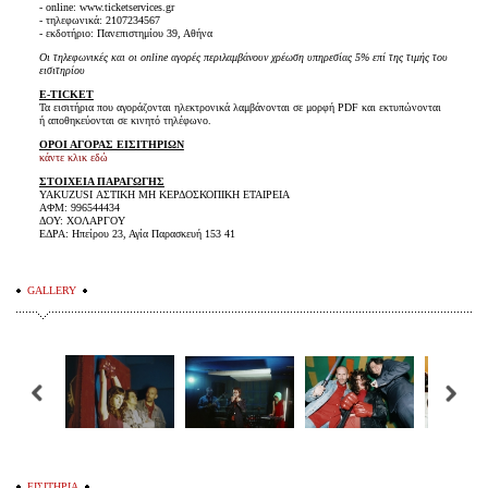
- online: www.ticketservices.gr
- τηλεφωνικά: 2107234567
- εκδοτήριο: Πανεπιστημίου 39, Αθήνα
Οι τηλεφωνικές και οι online αγορές περιλαμβάνουν χρέωση υπηρεσίας 5% επί της τιμής του
εισιτηρίου
E-TICKET
Τα εισιτήρια που αγοράζονται ηλεκτρονικά λαμβάνονται σε μορφή PDF και εκτυπώνονται
ή αποθηκεύονται σε κινητό τηλέφωνο.
ΟΡΟΙ ΑΓΟΡΑΣ ΕΙΣΙΤΗΡΙΩΝ
κάντε κλικ εδώ
ΣΤΟΙΧΕΙΑ ΠΑΡΑΓΩΓΗΣ
YAKUZUSI ΑΣΤΙΚΗ ΜΗ ΚΕΡΔΟΣΚΟΠΙΚΗ ΕΤΑΙΡΕΙΑ
ΑΦΜ: 996544434
ΔΟΥ: ΧΟΛΑΡΓΟΥ
ΕΔΡΑ: Ηπείρου 23, Αγία Παρασκευή 153 41
GALLERY
ΕΙΣΙΤΗΡΙΑ