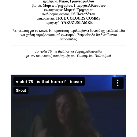
ηχοληψία:
Νίκος Τριανταφύλλου
βίντεο:
Μυρτώ Γρηγορίου, Γιώργος Αθανασίου
φωτογραφία:
Μυρτώ Γρηγορίου
σχεδιασμός αφίσας:
Ιώ Παπαδάτου
επικοινωνία:
TRUE COLOURS COMMS
παραγωγή:
YAKUZUSI AMKE
*Σημείωση για το κοινό: Η παράσταση περιλαμβάνει δυνατά ηχητικά επίπεδα
και χρήση στροβοσκοπικού φωτισμού. Στην είσοδο θα διατίθενται
ωτοασπίδες.
Το violet 76 - is that horror? πραγματοποιείται
με την οικονομική υποστήριξη του Υπουργείου Πολιτισμού