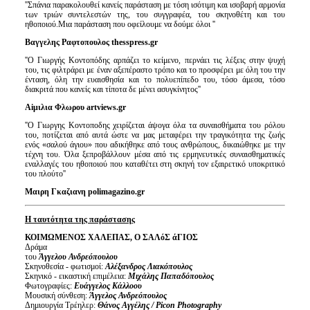
''Σπάνια παρακολουθεί κανείς παράσταση με τόση ισότιμη και ισοβαρή αρμονία
των τριών συντελεστών της, του συγγραφέα, του σκηνοθέτη και του
ηθοποιού.Μια παράσταση που οφείλουμε να δούμε όλοι ''
Βαγγελης Ραφτοπουλος
thesspress
.
gr
''Ο Γιωργής Κοντοπόδης αρπάζει το κείμενο, περνάει τις λέξεις στην ψυχή
του, τις φιλτράρει με έναν αξεπέραστο τρόπο και το προσφέρει με όλη του την
ένταση, όλη την ευαισθησία και το πολυεπίπεδο του, τόσο άμεσα, τόσο
διακριτά που κανείς και τίποτα δε μένει ασυγκίνητος''
Α
i
μιλια Φλωρου
artviews
.
gr
''Ο Γιωργης Κοντοποδης χειρίζεται άψογα όλα τα συναισθήματα του ρόλου
του, ποτίζεται από αυτά ώστε να μας μεταφέρει την τραγικότητα της ζωής
ενός «σαλού άγιου» που αδικήθηκε από τους ανθρώπους, δικαιώθηκε με την
τέχνη του. Όλα ξεπροβάλλουν μέσα από τις ερμηνευτικές συναισθηματικές
εναλλαγές του ηθοποιού που καταθέτει στη σκηνή τον εξαιρετικό υποκριτικό
του πλούτο''
Μαιρη Γκαζιανη
polimagazino
.
gr
Η ταυτότητα της παράστασης
ΚΟΙΜΩΜΕΝΟΣ ΧΑΛΕΠΑΣ, Ο ΣΑΛόΣ άΓΙΟΣ
Δράμα
του
Άγγελου Ανδρεόπουλου
Σκηνοθεσία - φωτισμοί:
Αλέξανδρος Λιακόπουλος
Σκηνικό - εικαστική επιμέλεια:
Μιχάλης Παπαδόπουλος
Φωτογραφίες:
Ευάγγελος Κάλλοου
Μουσική σύνθεση:
Άγγελος Ανδρεόπουλος
Δημιουργία Τρέηλερ:
Θάνος Αγγέλης /
Picon
Photography