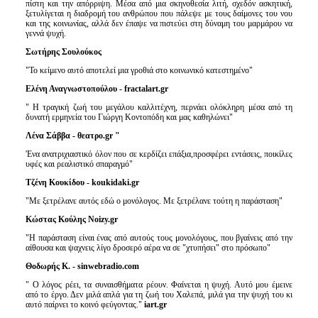
πίστη και την απόρριψη. Μέσα από μια σκηνοθεσία λιτή, σχεδόν ασκητική,
ξετυλίγεται η διαδρομή του ανθρώπου που πάλεψε με τους δαίμονες του νου
και της κοινωνίας, αλλά δεν έπαψε να πιστεύει στη δύναμη του μαρμάρου να
γεννά ψυχή.
Σωτήρης Σουλούκος
"Το κείμενο αυτό αποτελεί μια γροθιά στο κοινωνικό κατεστημένο"
Ελένη Αναγνωστοπούλου -
fractalart
.
gr
" Η τραγική ζωή του μεγάλου καλλιτέχνη, περνάει ολόκληρη μέσα από τη
δυνατή ερμηνεία του Γιώργη Κοντοπόδη και μας καθηλώνει"
Λένα Σάββα - θεατρο.
gr
"
'Ενα ανατριχιαστικό όλον που σε κερδίζει επάξια,προσφέρει εντάσεις, ποικίλες
υφές και ρεαλιστικό σπαραγμό"
Τζένη Κουκίδου -
koukidaki
.
gr
"Με ξετρέλανε αυτός εδώ ο μονόλογος. Με ξετρέλανε τούτη η παράσταση"
Κώστας Κούλης
Noizy
.
gr
"Η παράσταση είναι ένας από αυτούς τους μονολόγους, που βγαίνεις από την
αίθουσα και ψαχνεις λίγο δροσερό αέρα να σε "χτυπήσει" στο πρόσωπο"
Θοδωρής Κ. -
sinwebradio
.
com
" Ο λόγος ρέει, τα συναισθήματα ρέουν. Φαίνεται η ψυχή. Αυτό μου έμεινε
από το έργο. Δεν μιλά απλά για τη ζωή του Χαλεπά, μιλά για την ψυχή του κι
αυτό παίρνει το κοινό φεύγοντας."
iart
.
gr