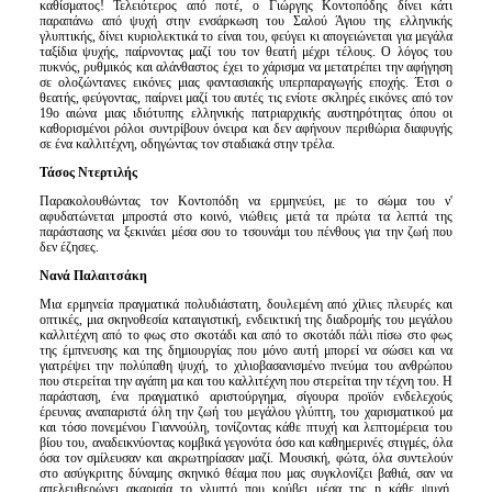
καθίσματος! Τελειότερος από ποτέ, ο Γιώργης Κοντοπόδης δίνει κάτι
παραπάνω από ψυχή στην ενσάρκωση του Σαλού Άγιου της ελληνικής
γλυπτικής, δίνει κυριολεκτικά το είναι του, φεύγει κι απογειώνεται για μεγάλα
ταξίδια ψυχής, παίρνοντας μαζί του τον θεατή μέχρι τέλους. Ο λόγος του
πυκνός, ρυθμικός και αλάνθαστος έχει το χάρισμα να μετατρέπει την αφήγηση
σε ολοζώντανες εικόνες μιας φαντασιακής υπερπαραγωγής εποχής. Έτσι ο
θεατής, φεύγοντας, παίρνει μαζί του αυτές τις ενίοτε σκληρές εικόνες από τον
19ο αιώνα μιας ιδιότυπης ελληνικής πατριαρχικής αυστηρότητας όπου οι
καθορισμένοι ρόλοι συντρίβουν όνειρα και δεν αφήνουν περιθώρια διαφυγής
σε ένα καλλιτέχνη, οδηγώντας τον σταδιακά στην τρέλα.
Τάσος Ντερτιλής
Παρακολουθώντας τον Κοντοπόδη να ερμηνεύει, με το σώμα του ν'
αφυδατώνεται μπροστά στο κοινό, νιώθεις μετά τα πρώτα τα λεπτά της
παράστασης να ξεκινάει μέσα σου το τσουνάμι του πένθους για την ζωή που
δεν έζησες.
Νανά Παλαιτσάκη
Μια ερμηνεία πραγματικά πολυδιάστατη, δουλεμένη από χίλιες πλευρές και
οπτικές, μια σκηνοθεσία καταιγιστική, ενδεικτική της διαδρομής του μεγάλου
καλλιτέχνη από το φως στο σκοτάδι και από το σκοτάδι πάλι πίσω στο φως
της έμπνευσης και της δημιουργίας που μόνο αυτή μπορεί να σώσει και να
γιατρέψει την πολύπαθη ψυχή, το χιλιοβασανισμένο πνεύμα του ανθρώπου
που στερείται την αγάπη μα και του καλλιτέχνη που στερείται την τέχνη του. Η
παράσταση, ένα πραγματικό αριστούργημα, σίγουρα προϊόν ενδελεχούς
έρευνας αναπαριστά όλη την ζωή του μεγάλου γλύπτη, του χαρισματικού μα
και τόσο πονεμένου Γιαννούλη, τονίζοντας κάθε πτυχή και λεπτομέρεια του
βίου του, αναδεικνύοντας κομβικά γεγονότα όσο και καθημερινές στιγμές, όλα
όσα τον σμίλευσαν και ακρωτηρίασαν μαζί. Μουσική, φώτα, όλα συντελούν
στο ασύγκριτης δύναμης σκηνικό θέαμα που μας συγκλονίζει βαθιά, σαν να
απελευθερώνει ακαριαία το γλυπτό που κρύβει μέσα της η κάθε ψυχή.