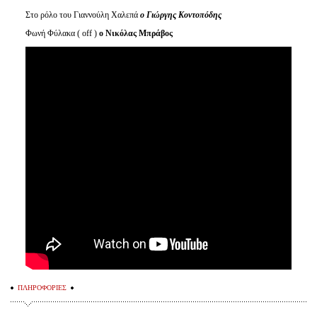
Στο ρόλο του Γιαννούλη Χαλεπά
ο Γιώργης Κοντοπόδης
Φωνή Φύλακα ( οff )
ο Νικόλας Μπράβος
ΠΛΗΡΟΦΟΡΙΕΣ