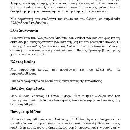
Τρόμος, αποδοχή, γαλήνη, τρικυμία και άφεση στο φως όλα βρίσκονται εκεί
για να μην χαθούν ποτέ ξανά στα δύσβατα μονοπάτια που μας έριξαν άλλοι να
διασχίσουμε μα εμείς καταφέραμε να τα υπερβούμε και μετουσιώσουμε.
Μια παράσταση που αποθεώνει τον έρωτα και τον θάνατο, σε σκηνοθεσία
Αλέξανδρου Λιακόπουλου
Ελλη Διακογιάννη
Η σκηνοθεσία του Αλέξανδρου Λιακόπουλου κινείται ανάμεσα στο φως και τη
σκιά, σαν μια συνεχής αναπνοή ανάμεσα στη ζωή και τον εσωτερικό θάνατο. Ο
Γιώργης Κοντοπόδης δεν «παίζει» τον Χαλεπά. Γίνεται ο Χαλεπάς. Μπαίνει
στη δίνη του νου του με τόση αφοσίωση, που ο θεατής σχεδόν φοβάται μήπως
χαθεί κι ο ίδιος εκεί μέσα.
Κώστας Κούλης
Μια παράσταση αντάξια των προσδοκιών της που αξίζει όλοι να
παρακολουθήσουν.
Πολλά συγχαρητήρια σε όλους τους συντελεστές της παράστασης.
Πολυξένη Ζαρκαδούλα
«Κοιμώμενος Χαλεπάς. Ο Σαλός Άγιος». Μια ερμηνεία - δώρο από τον
Γιώργη Κοντοπόδη. Τελικά ο «Κοιμώμενος Χαλεπάς» χαρίζει άπλετο φως στη
θεατρική Αθήνα...
Παναγιώτης Μήλας
Η παράσταση «Κοιμώμενος Χαλεπάς, Ο Σάλος Άγιος» σκιαγραφεί με
ευαισθησία και θεατρική τόλμη τον κόσμο του Γιαννούλη Χαλεπά - ενός
καλλιτέχνη που έζησε στα όρια ανάμεσα στη δημιουργία και την οδύνη, στην