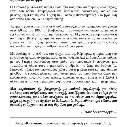
Ο Γιαννούλης Χαλεπάς υπήρξε ένας από τους σπουδαιότερους καλλιτέχνες,
έργα του οποίου θαυμάζονται και αποτελούν, παγκοσμίως, αντικείμενο
μελέτης μέχρι και σήμερα. Η ζωή του... απλά μυθιστορηματική. Σαν βγαλμένη
από ταινία τρόμου, μα με happy ending.
Τα πρώτα χρόνια στην Τήνο, οι σπουδές στο εξωτερικό, τα δημιουργικά χρόνια
στην Αθήνα του 1800, οι βραβεύσεις, η παγκόσμια αναγνώριση... μα και ο
εγκλεισμός στο ψυχιατρείο της Κέρκυρας για 14 χρόνια, η απομόνωση και η
αυστηρή επίβλεψη της μητέρας του, ο μεγάλος του έρωτας που έμελλε να
χαράξει όλη του τη ζωή... μοναξιά... πόνος... στέρηση ... μερικές απ' τις λέξεις
που συνθέτουν τη ζωή του ανθρώπου και δημιουργού.
Με εφαλτήριο το κελί του, στο ψυχιατρείο της Κέρκυρας, η παράσταση του
έργου του Άγγελου Ανδρεόπουλου, σε σκηνοθεσία Αλέξανδρου Λιακόπουλου,
με τον Γιώργη Κοντοπόδη στον ρόλο του σπουδαίου δημιουργού, μας
ταξιδεύει σε όλους τους σημαντικούς σταθμούς της ζωής του Ιωάννη ή...
Γιαννούλη (όπως τον αποκαλούσε χαϊδευτικά η μητέρα του) και μας δίνει το
μέγεθος της ευφυίας αλλά και του πόνου, τόσο του ίδιου όσο και όλων των
καλλιτεχνών που, ανά τους αιώνες, χαρακτηρίστηκαν Σαλεμένοι ( Σαλοί )
αλλά παρέμειναν και παραμένουν χαραγμένοι στη συνείδηση και τη μνήμη μας.
Μια παράσταση, όχι βιογραφική, μα καθαρά ψυχολογική, για όλους
εκείνους
τους ανθρώπους, που η εποχή, που έζησαν, δεν τους επέτρεψε να
χαμογελάσουν, μα εκείνοι συνέχισαν να πιστεύουν και να δημιουργούν...
μέχρι τη στιγμή που άγγιξαν το Θείο...και δε θαμπώθηκαν...μα είδαν... και
διαρκώς υπάρχουν, για να μας θυμίζουν μια φράση...
...''ποτέ δεν είναι αργά''...
Ακολουθούν κάποια αποσπάσματα από κριτικές για την παράσταση