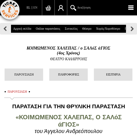
EL
EN
Αναζήτηση
Πανεπιστημίου 39, Αθήνα
Αρχική σελίδα
Online παραστάσεις
Συναυλίες
Θέατρο
Χορός/Χοροθέατρο
Παιδικά
210 7234567
ΚΟΙΜΩΜΕΝΟΣ ΧΑΛΕΠΑΣ / ο ΣΑΛόΣ άΓΙΟΣ
info@ticketservices.gr
(4ος Χρόνος)
ΘΕΑΤΡΟ ΚΑΛΛΙΡΡΟΗΣ
Αναζήτηση
ΠΑΡΟΥΣΙΑΣΗ
ΠΛΗΡΟΦΟΡΙΕΣ
ΕΙΣΙΤΗΡΙΑ
Σύνδεση/Εγγραφή
Παραγγελία
ΠΑΡΟΥΣΙΑΣΗ
Αναζήτηση παραγγελίας
ΠΑΡΑΤΑΣΗ ΓΙΑ ΤΗΝ ΘΡΥΛΙΚΗ ΠΑΡΑΣΤΑΣΗ
Προσωπικά Δεδομένα
«ΚΟΙΜΩΜΕΝΟΣ ΧΑΛΕΠΑΣ, Ο ΣΑΛόΣ
άΓΙΟΣ»
Πληροφορίες
του Άγγελου Ανδρεόπουλου