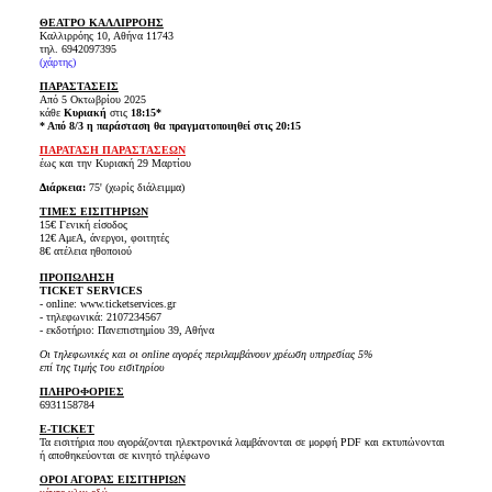
ΘΕΑΤΡΟ ΚΑΛΛΙΡΡΟΗΣ
Καλλιρρόης 10, Αθήνα 11743
τηλ. 6942097395
(
χάρτης
)
ΠΑΡΑΣΤΑΣΕΙΣ
Από 5 Οκτωβρίου 2025
κάθε
Κυριακή
στις
18:15*
* Από 8/3 η παράσταση θα πραγματοποιηθεί στις 20:15
ΠΑΡΑΤΑΣΗ ΠΑΡΑΣΤΑΣΕΩΝ
έως και την Κυριακή 29 Μαρτίου
Διάρκεια:
75' (χωρίς διάλειμμα)
ΤΙΜΕΣ ΕΙΣΙΤΗΡΙΩΝ
15€ Γενική είσοδος
12€ ΑμεΑ, άνεργοι, φοιτητές
8€ ατέλεια ηθοποιού
ΠΡΟΠΩΛΗΣΗ
TICKET SERVICES
- online: www.ticketservices.gr
- τηλεφωνικά: 2107234567
- εκδοτήριο: Πανεπιστημίου 39, Αθήνα
Οι τηλεφωνικές και οι online αγορές περιλαμβάνουν χρέωση υπηρεσίας 5%
επί της τιμής του εισιτηρίου
ΠΛΗΡΟΦΟΡΙΕΣ
6931158784
E-TICKET
Τα εισιτήρια που αγοράζονται ηλεκτρονικά λαμβάνονται σε μορφή PDF και εκτυπώνονται
ή αποθηκεύονται σε κινητό τηλέφωνο
ΟΡΟΙ ΑΓΟΡΑΣ ΕΙΣΙΤΗΡΙΩΝ