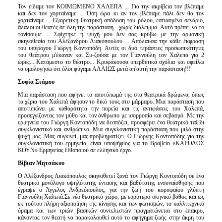
Τον είδαμε τον ΚΟΙΜΩΜΕΝΟ ΧΑΛΕΠΑ ... Για την ακρίβεια τον βλέπαμε
και δεν τον χορταίναμε ... Όση ώρα κι αν τον βλέπαμε πάλι δεν θα τον
χορταίναμε ... Εξαιρετικη θεατρική απόδοση του ρόλου, εστιασμένο σενάριο,
άλαλοι οι θεατές σε όλη την παράσταση - χωρίς διάλειμμα. Αυτό πρέπει να το
τονίσουμε ... Σφίχτηκε η ψυχή μου δεν σας κρύβω με την αρμονική
σκηνοθεσία του Αλέξανδρου Λιακόπουλου ... Απόλαυσα την κάθε έκφραση
του υπέροχου Γιώργη Κοντοπόδη. Αυτές οι δυό τεράστιες προσωπικότητες
του θεάτρου μ'έκαναν και Συ-ζούσα με τον Γιαννούλη τον Χαλεπά για 2
ώρες... Κατάμεστο το θέατρο... Κρυφάκουσα υπερθετικά σχόλια και οφείλω
να ομολογήσω ότι όλοι φύγαμε ΑΛΛΙΩΣ μετά απ'αυτή την παράσταση!!!
Σοφία Στάμου
Μια παράσταση που αφήνει το αποτύπωμά της στα θεατρικά δρώμενα, όπως
τα χέρια του Χαλεπά άφησαν το δικό τους στο μάρμαρο. Μια παράσταση που
αποτυπώνει με καθαρότητα την πορεία και τις αντιφάσεις του Χαλεπά,
προσεγγίζοντας τον μύθο και τον άνθρωπο με ισορροπία και σεβασμό. Με την
ερμηνεία του Γιώργη Κοντοπόδη να δεσπόζει, προσφέρει ένα θεατρικό ταξίδι
συγκλονιστικό και ανθρώπινο. Μια συγκλονιστική παράσταση που μιλά στην
ψυχή μας. Μας συγκινεί, μας προβληματίζει. Ο Γιώργης Κοντοπόδης για την
συγκλονιστική του ερμηνεία, είναι υποψήφιος για το Βραβείο «ΚΑΡΟΛΟΣ
ΚΟΥΝ» Ερμηνείας Ηθοποιού σε ελληνικό έργο.
Βίβιαν Μητσάκου
Ο Αλέξανδρος Λιακόπουλος σκηνοθετεί ξανά τον Γιώργη Κοντοπόδη σε ένα
θεατρικό μονόλογο υψηλότατης έντασης και βαθύτατης ενσυναίσθησης που
έγραψε ο Άγγελος Ανδρεόπουλος, για την ζωή του κορυφαίου γλύπτη
Γιαννούλη Χαλεπά.Σε νέο θεατρικό χώρο, με ευρύτερο σκηνικό βάθος και ως
εκ τούτου πλήρη αξιοποίηση της κίνησης και των φωτισμών, το καλλιτεχνικό
όραμα και των τριών βασικών συντελεστών πραγματώνεται στο έπακρο,
κάνοντας τον θεατή να παρακολουθεί αυτό το αφήγημα ζωής στην άκρη του