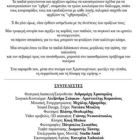
Τα παιδιά γοητεύονται και αρχίζουν αμέσως να καταστρώνουν σχέδια για να
κατατροπώσουν τον ''εχθρό'', σταματάνε να τρώνε κουλούρια στο διάλειμμα, σπάνε
τους κουμπαράδες τους και εφοδιάζονται με κάθε λογής πολεμικό παιχνίδι και
αρχίζουν τις "εχθροπραξίες".
Τι θα γίνει όμως, όταν έρθουν αντιμέτωπα με τις συνέπειες των πράξεων τους;
Μια τρυφερή ιστορία που αγγίζει τις καρδιές των παιδιών, τα συγκινεί και τα εμπνέει
να ονειρευτούν,
να πάρουν αποφάσεις για το πως μπορούν να φτιάξουν έναν καλύτερο κόσμο.
Μια ιστορία όπου τα ίδια τα παιδιά διδάσκουν στους μεγάλους την αγάπη, την
καλοσύνη
και τον σεβασμό προς τον συνάνθρωπο, μπροστά στο πανανθρώπινο πρόβλημα του
πολέμου
Ένα παραμύθι που, μέσα στο πνεύμα των Χριστουγέννων, φωτίζει την ελπίδα,
τη συμφιλίωση και τη δύναμη της ειρήνης.»
ΣΥΝΤΕΛΕΣΤΕΣ
Θεατρική διασκευή/Σκηνοθεσία:
Ανδρομάχη Χρυσομάλη
Σκηνικά-Κοστούμια:
Αλεξάνδρα Σιάφκου - Αριστοτέλης Καρανάνος
Μουσική, Ενορχηστρώσεις:
Μιχάλης Αβραμίδης
Sound Design, Στίχοι:
Νατάσα Μποζίνη
Φωτισμοί:
Βλάσης Θεοδωρίδης
Video προβολές /3D animation:
Γιάννης Ντουσιόπουλος
Κίνηση:
Κική Μπάκα
Φωτογραφίες:
Πάτροκλος Σκαφίδας
Trailer παράστασης:
Διαμαντής Τάσσης
Επεξεργασία ήχου, Μοντάζ:
Studio Amid
Εικονογράφηση Αφίσας:
Κατερίνα Χαδουλού