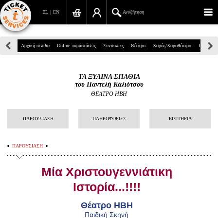
EL
EN
Αναζήτηση
Πανεπιστημίου 39, Αθήνα
Αρχική σελίδα
Online παραστάσεις
Συναυλίες
Θέατρο
Χορός/Χοροθέατρο
Παιδικά
210 7234567
ΤΑ ΞΥΛΙΝΑ ΣΠΑΘΙΑ
info@ticketservices.gr
του Παντελή Καλιότσου
ΘΕΑΤΡΟ ΗΒΗ
Αναζήτηση
ΠΑΡΟΥΣΙΑΣΗ
ΠΛΗΡΟΦΟΡΙΕΣ
ΕΙΣΙΤΗΡΙΑ
Σύνδεση/Εγγραφή
Παραγγελία
ΠΑΡΟΥΣΙΑΣΗ
Αναζήτηση παραγγελίας
Μία Χριστουγεννιάτικη
Προσωπικά Δεδομένα
Ιστορία...!!!!
Πληροφορίες
Θέατρο ΗΒΗ
Παιδική Σκηνή