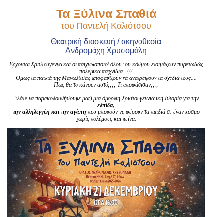
Είσοδος διαχειριστή
Τα Ξύλινα Σπαθιά
του Παντελή Καλιότσου
Θεατρική διασκευή / σκηνοθεσία
Ανδρομάχη Χρυσομάλη
Έρχονται Χριστούγεννα και οι παιχνιδοποιοί όλου του κόσμου ετοιμάζουν πυρετωδώς
πολεμικά παιχνίδια...!!!
Όμως τα παιδιά της Μανωλίτσας αποφασίζουν να ανατρέψουν τα σχέδιά τους....
Πως θα το κάνουν αυτό;;;; Τι αποφάσισαν;;;;
Ελάτε να παρακολουθήσουμε μαζί μια όμορφη Χριστουγεννιάτικη Ιστορία για την
ελπίδα,
την αλληλεγγύη και την αγάπη
που μπορούν να φέρουν τα παιδιά σε έναν κόσμο
χωρίς πολέμους και πείνα.