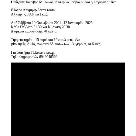
Παίζουν:
Ιάκωβος Μυλωνάς, Κατερίνα Τσάβαλου και η Ζαχαρένια Πίνη
Θέατρο Αλκμήνη-Secret room
Αλκμήνης 8 Αθήνα Γκάζι.
Από Σάββατο 19 Οκτωβρίου 2024- 12 Ιανουαρίου 2025
Κάθε Σάββατο 21.30 και Κυριακή 20.30
Διάρκεια παράστασης 70 λεπτά
Τιμή εισιτηρίου: 15 ευρώ και 12 ευρώ μειωμένο
(Φοιτητές, Αμέα, άνω των 65, κάτω των 13, γκρουπ, ατέλειες)
Για εισιτήρια Ticketservises.gr
Τηλ. πληροφοριών 6946046566