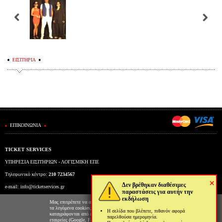
ΕΙΣΙΤΗΡΙΑ
ΕΠΙΚΟΙΝΩΝΙΑ
TICKET SERVICES
ΥΠΗΡΕΣΙΑ ΕΙΣΙΤΗΡΙΩΝ - ΛΟΓΙΣΜΙΚΗ ΕΠΕ
Τηλεφωνικό κέντρο:
210 7234567
×
Δεν βρέθηκαν διαθέσιμες
e-mail:
info@ticketservices.gr
παραστάσεις για αυτήν την
εκδήλωση
Εκδοτήριο: Πανεπιστημίου 39 (Στοά Πεσμαζόγλου), Αθήνα
Μας επιτρέπετε να αποθηκεύουμε στον φυλλομετρητή σας
τα λεγόμενα cookies; Με αυτόν τον τρόπο θα
Η σελίδα που βλέπετε, πιθανόν αφορά
Ώρες λειτουργίας εκδοτηρίου: Δευ-Παρ: 9πμ-5μμ
καταγράφονται από εμάς και τρίτες συνεργαζόμενες
παρελθούσα ημερομηνία.
εταιρείες (Google, Facebook κτλ) στοιχεία επισκεψιμότητας