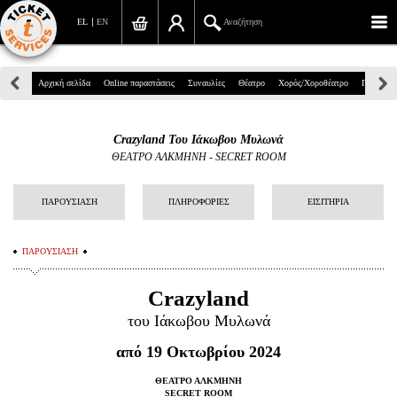
EL
EN
Αναζήτηση
Πανεπιστημίου 39, Αθήνα
Αρχική σελίδα
Online παραστάσεις
Συναυλίες
Θέατρο
Χορός/Χοροθέατρο
Παιδικά
210 7234567
Crazyland Του Ιάκωβου Μυλωνά
info@ticketservices.gr
ΘΕΑΤΡΟ ΑΛΚΜΗΝΗ
-
SECRET ROOM
Αναζήτηση
ΠΑΡΟΥΣΙΑΣΗ
ΠΛΗΡΟΦΟΡΙΕΣ
ΕΙΣΙΤΗΡΙΑ
Σύνδεση/Εγγραφή
ΠΑΡΟΥΣΙΑΣΗ
Παραγγελία
Crazyland
Αναζήτηση παραγγελίας
του Ιάκωβου Μυλωνά
Προσωπικά Δεδομένα
από 19 Οκτωβρίου 2024
Πληροφορίες
ΘΕΑΤΡΟ ΑΛΚΜΗΝΗ
SECRET ROOM