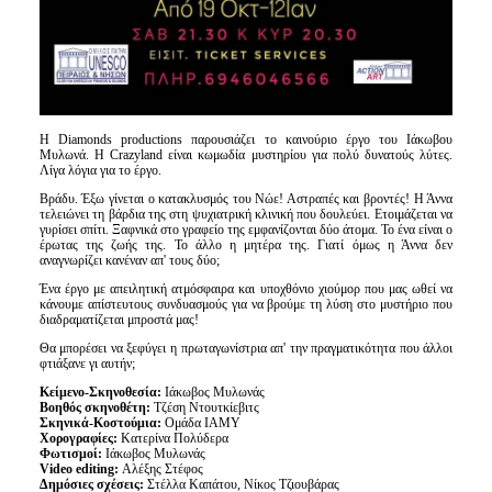
Η Diamonds productions παρουσιάζει το καινούριο έργο του Ιάκωβου
Μυλωνά. Η Crazyland είναι κωμωδία μυστηρίου για πολύ δυνατούς λύτες.
Λίγα λόγια για το έργο.
Βράδυ. Έξω γίνεται ο κατακλυσμός του Νώε! Αστραπές και βροντές! Η Άννα
τελειώνει τη βάρδια της στη ψυχιατρική κλινική που δουλεύει. Ετοιμάζεται να
γυρίσει σπίτι. Ξαφνικά στο γραφείο της εμφανίζονται δύο άτομα. Το ένα είναι ο
έρωτας της ζωής της. Το άλλο η μητέρα της. Γιατί όμως η Άννα δεν
αναγνωρίζει κανέναν απ' τους δύο;
Ένα έργο με απειλητική ατμόσφαιρα και υποχθόνιο χιούμορ που μας ωθεί να
κάνουμε απίστευτους συνδυασμούς για να βρούμε τη λύση στο μυστήριο που
διαδραματίζεται μπροστά μας!
Θα μπορέσει να ξεφύγει η πρωταγωνίστρια απ' την πραγματικότητα που άλλοι
φτιάξανε γι αυτήν;
Κείμενο-Σκηνοθεσία:
Ιάκωβος Μυλωνάς
Βοηθός σκηνοθέτη:
Τζέση Ντουτκίεβιτς
Σκηνικά-Κοστούμια:
Ομάδα ΙΑΜΥ
Χορογραφίες:
Κατερίνα Πολύδερα
Φωτισμοί:
Ιάκωβος Μυλωνάς
Video editing:
Αλέξης Στέφος
Δημόσιες σχέσεις:
Στέλλα Καπάτου, Νίκος Τζιουβάρας