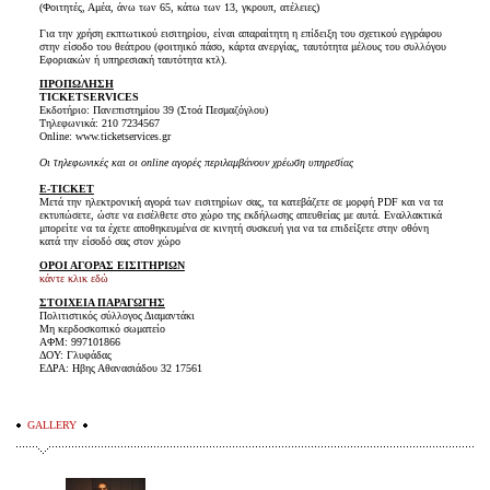
(Φοιτητές, Αμέα, άνω των 65, κάτω των 13, γκρουπ, ατέλειες)
Για την χρήση εκπτωτικού εισιτηρίου, είναι απαραίτητη η επίδειξη του σχετικού εγγράφου
στην είσοδο του θεάτρου (φοιτηικό πάσο, κάρτα ανεργίας, ταυτότητα μέλους του συλλόγου
Εφοριακών ή υπηρεσιακή ταυτότητα κτλ).
ΠΡΟΠΩΛΗΣΗ
TICKET
SERVICES
Εκδοτήριο: Πανεπιστημίου 39 (Στοά Πεσμαζόγλου)
Τηλεφωνικά: 210 7234567
Online: www.ticketservices.gr
Οι τηλεφωνικές και οι online αγορές περιλαμβάνουν χρέωση υπηρεσίας
E-TICKET
Μετά την ηλεκτρονική αγορά των εισιτηρίων σας, τα κατεβάζετε σε μορφή PDF και να τα
εκτυπώσετε, ώστε να εισέλθετε στο χώρο της εκδήλωσης απευθείας με αυτά. Εναλλακτικά
μπορείτε να τα έχετε αποθηκευμένα σε κινητή συσκευή για να τα επιδείξετε στην οθόνη
κατά την είσοδό σας στον χώρο
ΟΡΟΙ ΑΓΟΡΑΣ ΕΙΣΙΤΗΡΙΩΝ
κάντε κλικ εδώ
ΣΤΟΙΧΕΙΑ ΠΑΡΑΓΩΓΗΣ
Πολιτιστικός σύλλογος Διαμαντάκι
Μη κερδοσκοπικό σωματείο
ΑΦΜ: 997101866
ΔΟΥ: Γλυφάδας
ΕΔΡΑ: Ηβης Αθανασιάδου 32 17561
GALLERY