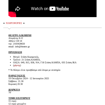
ΠΛΗΡΟΦΟΡΙΕΣ
ΘΕΑΤΡΟ ΑΛΚΜΗΝΗ
Αλκμήνης 8-12
Αθήνα 118 54
τηλ. 2103428650
email: info@theatro.gr
ΠΡΟΣΒΑΣΗ
Μετρό: Στάση Κεραμεικός,
Τρόλεϋ: 21 Στάση ΚΑΜΠΑ,
ΟΑΣΑ: 049, 815, 838, 914, Γ18 Στάση ΚΑΜΠΑ, 035 Στάση ΙΚΑ
(
χάρτης
)
* Το θέατρο είναι προσβάσιμο από άτομα με αναπηρία
ΠΑΡΑΣΤΑΣΕΙΣ
19 Οκτωβρίου 2024 - 12 Ιανουαρίου 2025
Σάββατο: 21.30
Κυριακή 20.30
ΔΙΑΡΚΕΙΑ
70'
ΤΙΜΗ ΕΙΣΙΤΗΡΙΟΥ
15 ευρώ
12 ευρώ μειωμένο