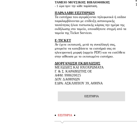
ΤΑΜΕΙΟ ΜΟΥΣΙΚΗΣ ΒΙΒΛΙΟΘΗΚΗΣ
- 1 ώρα πριν την κάθε παράσταση.
ΠΑΡΑΛΑΒΗ ΕΙΣΙΤΗΡΙΩΝ
Τα εισιτήρια που αγοράζονται τηλεφωνικά ή οnline
παραλαμβάνονται με επίδειξη αστυνομικής
ταυτότητας ή/και πιστωτικής κάρτας την ημέρα της
εκδήλωσης στο ταμείο
, οποιαδήποτε στιγμή από τα
ταμεία της Ticket Services.
E-TICKET
Αν έχετε εκτυπωτή, μετά τη συναλλαγή σας,
μπορείτε να κατεβάσετε τα εισιτήριά σας σε
ηλεκτρονική μορφή (αρχείο PDF) και να εισέλθετε
στην αίθουσα με το εκτυπωμένο εισιτήριο.
ΔΙΟΡΓΑΝΩΣΗ ΕΚΔΗΛΩΣΗΣ
ΜΕΛΩΔΙΕΣ ΚΑΙ ΗΧΟΧΡΩΜΑΤΑ
Γ. & Σ. ΚΑΡΑΒΙΩΤΗΣ ΟΕ
ΑΦΜ: 998620025
ΔΟΥ: Δ ΑΘΗΝΩΝ
ΕΔΡΑ: ΑΣΚΛΗΠΙΟΥ 39, ΑΘΗΝΑ
ΕΙΣΙΤΗΡΙΑ
ΕΙΣΙΤΗΡΙΑ