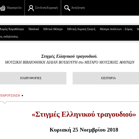
Παραγγελία
Σύνδεση/Εγγραφή
Αναζήτηση
Πανεπιστημίου 39, Αθήνα
Χορός/Χοροθέατρο
Παιδικά
Εθνικό Θέατρο
Εθνική Λυρική Σκηνή
Θέατρο Απόλλων - Σύρος
Κ
ες εκδηλώσεις
210 7234567
info@ticketservices.gr
Στιγμές Ελληνικού τραγουδιού.
ΜΟΥΣΙΚΗ ΒΙΒΛΙΟΘΗΚΗ ΛΙΛΙΑΝ ΒΟΥΔΟΥΡΗ στο ΜΕΓΑΡΟ ΜΟΥΣΙΚΗΣ ΑΘΗΝΩΝ
Αναζήτηση
Σύνδεση/Εγγραφή
ΠΛΗΡΟΦΟΡΙΕΣ
ΕΙΣΙΤΗΡΙΑ
Παραγγελία
ΠΑΡΟΥΣΙΑΣΗ
Αναζήτηση παραγγελίας
«Στιγμές Ελληνικού τραγουδιού»
Προσωπικά Δεδομένα
Πληροφορίες
Κυριακή 25 Νοεμβρίου 2018