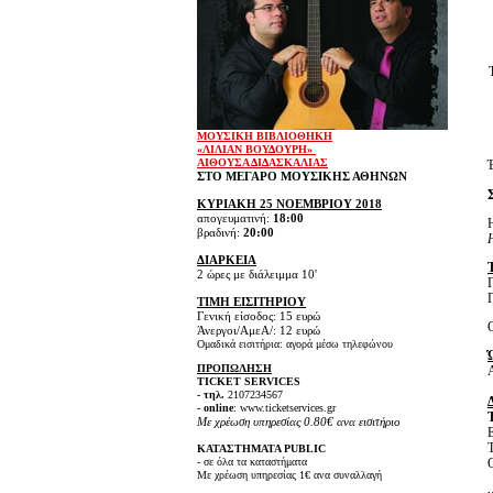
ΜΟΥΣΙΚΗ ΒΙΒΛΙΟΘΗΚΗ
«ΛΙΛΙΑΝ ΒΟΥΔΟΥΡΗ»
ΑΙΘΟΥΣΑ ΔΙΔΑΣΚΑΛΙΑΣ
ΣΤΟ ΜΕΓΑΡΟ ΜΟΥΣΙΚΗΣ ΑΘΗΝΩΝ
ΚΥΡΙΑΚΗ 25 ΝΟΕΜΒΡΙΟΥ 2018
απογευματινή:
18:00
βραδινή:
20:00
Η
ΔΙΑΡΚΕΙΑ
2 ώρες με διάλειμμα 10'
ΤΙΜΗ ΕΙΣΙΤΗΡΙΟΥ
Γενική είσοδος: 15 ευρώ
Ο
Άνεργοι/ΑμεΑ/: 12 ευρώ
Ομαδικά εισιτήρια: αγορά μέσω τηλεφώνου
ΠΡΟΠΩΛΗΣΗ
TICKET SERVICES
- τηλ.
2107234567
- online
: www.ticketservices.gr
Με χρέωση υπηρεσίας 0.80€ ανα εισιτήριο
ΚΑΤΑΣΤΗΜΑΤΑ PUBLIC
- σε όλα τα καταστήματα
O
Με χρέωση υπηρεσίας 1€ ανα συναλλαγή