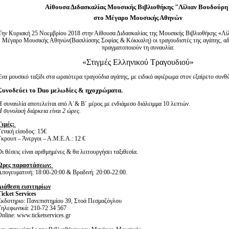
Είσοδος διαχειριστή
Αίθουσα Διδασκαλίας Μουσικής Βιβλιοθήκης "Λίλιαν Βουδούρη
στο Μέγαρο Μουσικής Αθηνών
Την Κυριακή 25 Νοεμβρίου 2018 στην Αίθουσα Διδασκαλίας της Μουσικής Βιβλιοθήκης «Λί
Μέγαρο Μουσικής Αθηνών(Βασιλίσσης Σοφίας & Κόκκαλη) οι τραγουδιστές της αγάπης, α
πραγματοποιούν τη συναυλία:
«Στιγμές Ελληνικού Τραγουδιού»
Ένα μουσικό ταξίδι στα ωραιότερα τραγούδια αγάπης, με ειδικό αφιέρωμα στον εξαίρετο συνθ
Συνοδεύει το Duo μελωδίες & ηχοχρώματα.
Η συναυλία αποτελείται από Α΄& Β΄ μέρος με ενδιάμεσο διάλειμμα 10 λεπτών.
 συνολική διάρκεια είναι 2 ώρες.
Τιμές:
Γενική είσοδος: 15€
Γκρουπ – Άνεργοι – Α.Μ.Ε.Α.: 12 €
ι θέσεις είναι αριθμημένες & θα λειτουργήσει ταξιθεσία.
Ώρες παραστάσεων:
Απογευματινή: 18:00-20:00 & Βραδινή: 20:00-22:00.
Διάθεση εισιτηρίων
Ticket Services
Εκδοτηριο: Πανεπιστημίου 39, Στοά Πεσμαζόγλου
Τηλεφωνικά: 210-72 34 567
nline: www.ticketservices.gr