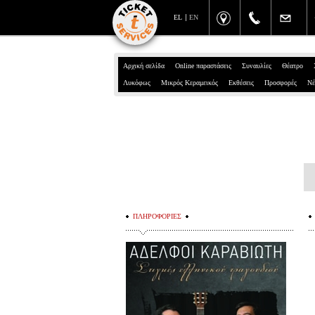
EL
EN
Αρχική σελίδα
Online παραστάσεις
Συναυλίες
Θέατρο
Λυκόφως
Μικρός Κεραμεικός
Εκθέσεις
Προσφορές
Νέ
ΠΛΗΡΟΦΟΡΙΕΣ