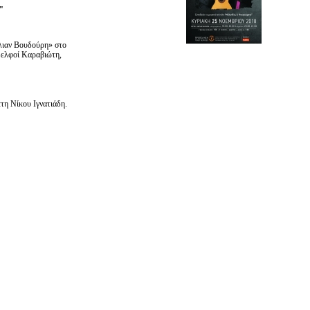
"
λιαν Βουδούρη» στο
δελφοί Καραβιώτη,
έτη Νίκου Ιγνατιάδη.