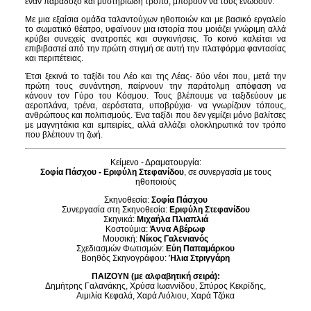
έναν παράδοξο και μυστηριώδη τρόπο, μπορούν να τους ενώσουν.
Με μια εξαίσια ομάδα ταλαντούχων ηθοποιών και με βασικό εργαλείο
το σωματικό θέατρο, υφαίνουν μια ιστορία που μοιάζει γνώριμη αλλά
κρύβει συνεχείς ανατροπές και συγκινήσεις. Το κοινό καλείται να
επιβιβαστεί από την πρώτη στιγμή σε αυτή την πλατφόρμα φαντασίας
και περιπέτειας.
Έτσι ξεκινά το ταξίδι του Λέο και της Λέας· δύο νέοι που, μετά την
πρώτη τους συνάντηση, παίρνουν την παράτολμη απόφαση να
κάνουν τον Γύρο του Κόσμου. Τους βλέπουμε να ταξιδεύουν με
αεροπλάνα, τρένα, αερόστατα, υποβρύχια· να γνωρίζουν τόπους,
ανθρώπους και πολιτισμούς. Ένα ταξίδι που δεν γεμίζει μόνο βαλίτσες
με μαγνητάκια και εμπειρίες, αλλά αλλάζει ολοκληρωτικά τον τρόπο
που βλέπουν τη ζωή.
Κείμενο - Δραματουργία:
Σοφία Πάσχου - Εριφύλη Στεφανίδου
, σε συνεργασία με τους
ηθοποιούς
Σκηνοθεσία:
Σοφία Πάσχου
Συνεργασία στη Σκηνοθεσία:
Εριφύλη Στεφανίδου
Σκηνικά:
Μιχαήλα Πλιαπλιά
Κοστούμια:
Άννα Αβέρωφ
Μουσική:
Νίκος Γαλενιανός
Σχεδιασμών Φωτισμών:
Εύη Παπαμάρκου
Βοηθός Σκηνογράφου:
Ήλια Στριγγάρη
ΠAIZOYN (με αλφαβητική σειρά):
Δημήτρης Γαλανάκης, Χρύσα Ιωαννίδου, Σπύρος Κεκρίδης,
Αιμιλία Κεφαλά, Χαρά Λιόλιου, Χαρά Τζόκα