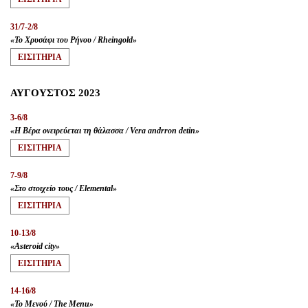
31/7-2/8
«Το Χρυσάφι του Ρήνου / Rheingold»
ΕΙΣΙΤΗΡΙA
ΑΥΓΟΥΣΤΟΣ 2023
3-6/8
«Η Βέρα ονειρεύεται τη θάλασσα / Vera andrron detin»
ΕΙΣΙΤΗΡΙA
7-9/8
«Στο στοιχείο τους / Elemental»
ΕΙΣΙΤΗΡΙA
10-13/8
«Asteroid city»
ΕΙΣΙΤΗΡΙA
14-16/8
«Το Μενού / The Menu»