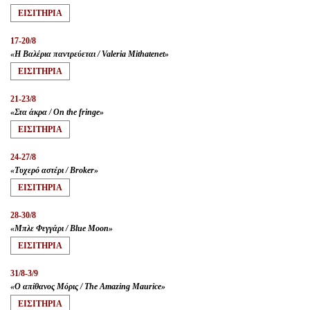
ΕΙΣΙΤΗΡΙA
17-20/8
«Η Βαλέρια παντρεύεται / Valeria Mithatenet»
ΕΙΣΙΤΗΡΙA
21-23/8
«Στα άκρα / On the fringe»
ΕΙΣΙΤΗΡΙA
24-27/8
«Τυχερό αστέρι / Broker»
ΕΙΣΙΤΗΡΙA
28-30/8
«Μπλε Φεγγάρι / Blue Moon»
ΕΙΣΙΤΗΡΙA
31/8-3/9
«Ο απίθανος Μόρις / The Amazing Maurice»
ΕΙΣΙΤΗΡΙA