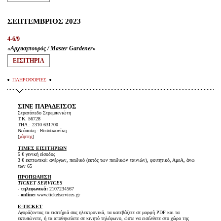
ΣΕΠΤΕΜΒΡΙΟΣ 2023
4-6/9
«Αρχικηπουρός / Master Gardener»
ΕΙΣΙΤΗΡΙA
ΠΛΗΡΟΦΟΡΙΕΣ
ΣΙΝΕ ΠΑΡΑΔΕΙΣΟΣ
Στρατόπεδο Στρεμπενιώτη
Τ.Κ. 56728
ΤΗΛ.: 2310 631700
Νεάπολη - Θεσσαλονίκη
(
χάρτης
)
ΤΙΜΕΣ ΕΙΣΙΤΗΡΙΩΝ
5 € γενική είσοδος
3 € εκπτωτικά: ανέργων, παιδικό (εκτός των παιδικών ταινιών), φοιτητικό, ΑμεΑ, άνω
των 65
ΠΡΟΠΩΛΗΣΗ
TICKET SERVICES
-
τηλεφωνικά:
2107234567
-
online:
www.ticketservices.gr
E-TICKET
Αγοράζοντας τα εισιτήριά σας ηλεκτρονικά, τα κατεβάζετε σε μορφή PDF και τα
εκτυπώνετε, ή τα αποθηκεύετε σε κινητό τηλέφωνο, ώστε να εισέλθετε στο χώρο της