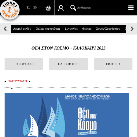
EL
EN
Αναζήτηση
Πανεπιστημίου 39, Αθήνα
Αρχική σελίδα
Online παραστάσεις
Συναυλίες
Θέατρο
Χορός/Χοροθέατρο
Παιδικά
210 7234567
ΘΕΑ ΣΤΟΝ ΚΟΣΜΟ - ΚΑΛΟΚΑΙΡΙ 2023
info@ticketservices.gr
Αναζήτηση
ΠΑΡΟΥΣΙΑΣΗ
ΠΛΗΡΟΦΟΡΙΕΣ
ΕΙΣΙΤΗΡΙΑ
Σύνδεση/Εγγραφή
ΠΑΡΟΥΣΙΑΣΗ
Παραγγελία
Αναζήτηση παραγγελίας
Προσωπικά Δεδομένα
Πληροφορίες