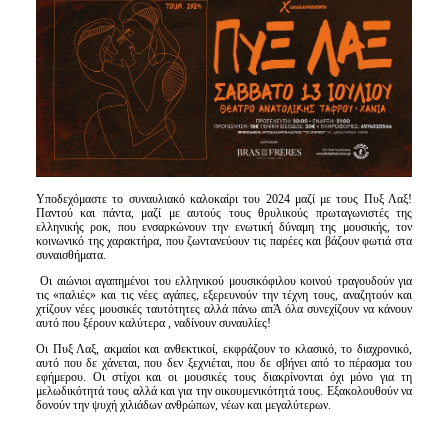
Είσοδος διαχειριστή
Υποδεχόμαστε το συναυλιακό καλοκαίρι του 2024 μαζί με τους Πυξ Λαξ!
Παντού και πάντα, μαζί με αυτούς τους θρυλικούς πρωταγωνιστές της
ελληνικής ροκ, που ενσαρκώνουν την ενωτική δύναμη της μουσικής, τον
κοινωνικό της χαρακτήρα, που ζωντανεύουν τις παρέες και βάζουν φωτιά στα
συναισθήματα.
Οι αιώνιοι αγαπημένοι του ελληνικού μουσικόφιλου κοινού τραγουδούν για
τις «παλιές» και τις νέες αγάπες, εξερευνούν την τέχνη τους, αναζητούν και
χτίζουν νέες μουσικές ταυτότητες αλλά πάνω απΆ όλα συνεχίζουν να κάνουν
αυτό που ξέρουν καλύτερα , ναδίνουν συναυλίες!
Οι Πυξ Λαξ, ακμαίοι και ανθεκτικοί, εκφράζουν το κλασικό, το διαχρονικό,
αυτό που δε χάνεται, που δεν ξεχνιέται, που δε σβήνει από το πέρασμα του
εφήμερου. Οι στίχοι και οι μουσικές τους διακρίνονται όχι μόνο για τη
μελωδικότητά τους αλλά και για την οικουμενικότητά τους. Εξακολουθούν να
δονούν την ψυχή χιλιάδων ανθρώπων, νέων και μεγαλύτερων.