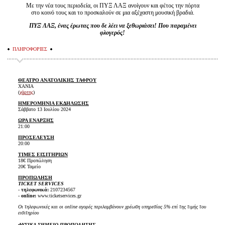
Με την νέα τους περιοδεία, οι ΠΥΞ ΛΑΞ ανοίγουν και φέτος την πόρτα
στο κοινό τους και το προσκαλούν σε μια αξέχαστη μουσική βραδιά.
ΠΥΞ ΛΑΞ, ένας έρωτας που δε λέει να ξεθωριάσει! Που παραμένει
φλογερός!
ΠΛΗΡΟΦΟΡΙΕΣ
ΘΕΑΤΡΟ ΑΝΑΤΟΛΙΚΗΣ ΤΑΦΡΟΥ
ΧΑΝΙΑ
(
χάρτης
)
ΗΜΕΡΟΜΗΝΙΑ ΕΚΔΗΛΩΣΗΣ
Σάββατο 13 Ιουλίου 2024
ΩΡΑ ΕΝΑΡΞΗΣ
21:00
ΠΡΟΣΕΛΕΥΣΗ
20:00
ΤΙΜΕΣ ΕΙΣΙΤΗΡΙΩΝ
18€ Προπώληση
20€ Ταμείο
ΠΡΟΠΩΛΗΣΗ
TICKET SERVICES
-
τηλεφωνικά:
2107234567
-
online:
www.ticketservices.gr
Οι τηλεφωνικές και οι online αγορές περιλαμβάνουν χρέωση υπηρεσίας 5% επί της τιμής του
εισιτηρίου
ΦΥΣΙΚΑ ΣΗΜΕΙΟ ΠΡΟΠΩΛΗΣΗΣ