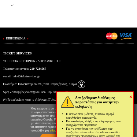
ΕΠΙΚΟΙΝΩΝΙΑ
TICKET SERVICES
ΥΠΗΡΕΣΙΑ ΕΙΣΙΤΗΡΙΩΝ - ΛΟΓΙΣΜΙΚΗ ΕΠΕ
Τηλεφωνικό κέντρο:
210 7234567
e-mail:
info@ticketservices.gr
Εκδοτήριο: Πανεπιστημίου 39 (Στοά Πεσμαζόγλου), Αθήνα
Ώρες λειτουργίας εκδοτηρίου: Δευ-Παρ: 9πμ-5μμ (*)
×
Δεν βρέθηκαν διαθέσιμες
(*)
To εκδοτήριο κατά το διάστημα 17 Ιουλίου έως και 6 Αυγούστου θα λειτουργεί Δευτέρα έως
παραστάσεις για αυτήν την
εκδήλωση
Παρασκευή από τις 10:00 έως τις 15:00.
Μας επιτρέπετε να αποθηκεύουμε στον φυλλομετρητή σας
τα λεγόμενα cookies; Με αυτόν τον τρόπο θα
Η σελίδα που βλέπετε, πιθανόν αφορά
καταγράφονται από εμάς και τρίτες συνεργαζόμενες
παρελθούσα ημερομηνία.
εταιρείες (Google, Facebook κτλ) στοιχεία επισκεψιμότητας
Παρακαλούμε, ελέγξτε τις πληροφορίες που
για στατιστικούς αλλά και διαφημιστικούς λόγους. Μπορείτε
αναγράφονται παραπάνω
να διαβάσετε περισσότερα για την χρήση cookies από την
Για να εντοπίσετε την εκδήλωση που
ιστοσελίδα μας
εδώ
.
αναζητάτε, κάντε κλικ στο ειδικό εικονίδιο
αναζήτησης παραστάσεων στην κορυφή της