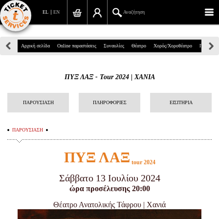
EL
EN
Αναζήτηση
Πανεπιστημίου 39, Αθήνα
Αρχική σελίδα
Online παραστάσεις
Συναυλίες
Θέατρο
Χορός/Χοροθέατρο
Παιδικά
210 7234567
ΠΥΞ ΛΑΞ - Tour 2024 | ΧΑΝΙΑ
info@ticketservices.gr
Αναζήτηση
ΠΑΡΟΥΣΙΑΣΗ
ΠΛΗΡΟΦΟΡΙΕΣ
ΕΙΣΙΤΗΡΙΑ
Σύνδεση/Εγγραφή
ΠΑΡΟΥΣΙΑΣΗ
Παραγγελία
Π
ΥΞ ΛΑΞ
Αναζήτηση παραγγελίας
tour 2024
Σάββατο 13 Ιουλίου 2024
Προσωπικά Δεδομένα
ώρα προσέλευσης 20:00
Πληροφορίες
Θέατρο Ανατολικής Τάφρου | Χανιά