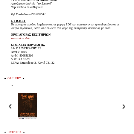
Αρτοζαχαροπλαστείο “το Σπιτικό”
στην πλατεία Δικαστηρίων
Τηλ.Κρατήσεων:6974020544
E-TICKET
Τα εισιτήρια εισόδου λαμβάνονται σε μορφή PDF και εκτυπώνονται ή αποθηκεύονται σε
κινητό τηλέφωνο, ώστε να εισέλθετε στο χώρο της εκδήλωσης απευθείας με αυτά
ΟΡΟΙ ΑΓΟΡΑΣ ΕΙΣΙΤΗΡΙΩΝ
κάντε κλικ εδώ
ΣΤΟΙΧΕΙΑ ΠΑΡΑΓΩΓΗΣ
Ι & Κ ΑΛΥΓΙΖΑΚΗΣ ΕΕ
BrasDeFreres
ΑΦΜ: 800651310
ΔΟΥ: ΧΑΝΙΩΝ
ΕΔΡΑ: Επιμενίδου 2, Χανιά 731 32
GALLERY
ΕΙΣΙΤΗΡΙΑ