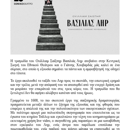
Είσοδος διαχειριστή
Η τραγωδία του Ουίλλιαμ Σαίξπηρ Βασιλιάς Ληρ ανεβαίνει στην Κεντρική
Σκηνή του Εθνικού Θεάτρου και ο Γιάννης Χουβαρδάς μάς καλεί σε ένα
σύμπαν, στο οποίο η εξουσία σημαίνει τα πάντα και η αμφισβήτησή της οδηγεί
στο τίποτα.
Το έργο ακολουθεί το ταξίδι του Ληρ προς το σκοτάδι, την εσωτερική ερημιά
και την τρέλα, μετά την απόφασή του να αποσυρθεί από την ενεργό δράση και
να μοιράσει την επικράτειά του στις τρεις κόρες του. Η τραγωδία που θα
ξετυλιχτεί δεν θα αφήσει αλώβητο κανέναν από τους ήρωες.
Γραμμένο το 1608, το πιο σκοτεινό έργο της σαιξπηρικής δραματουργίας
πραγματεύεται μεταξύ άλλων το ζήτημα της εξουσίας και της φθοράς που
επιφέρει η απώλειά της και την πολυπλοκότητα των οικογενειακών σχέσεων.
Με πολύτιμο αρωγό μια πολυεπίπεδη σκηνογραφία που επεκτείνεται ως τα
έγκατα του κτηρίου Τσίλλερ και εγκολπώνει την τέχνη του κινηματογράφου με
εκτεταμένη χρήση live video, ο σκηνοθέτης μάς παρασύρει σε μια καταβύθιση
στον εγκέφαλο του Ληρ, ενός άντρα που παρέδωσε επιπόλαια την
πρωτοκαθεδρία του, ενός παιδιού που ψάχνει μάταια να επανενωθεί με τη