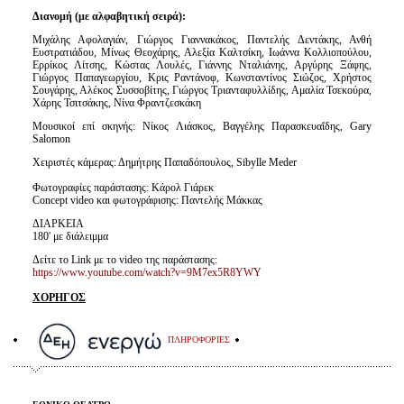
Διανομή (με αλφαβητική σειρά):
Μιχάλης Αφολαγιάν, Γιώργος Γιαννακάκος, Παντελής Δεντάκης, Ανθή
Ευστρατιάδου, Μίνως Θεοχάρης, Αλεξία Καλτσίκη, Ιωάννα Κολλιοπούλου,
Ερρίκος Λίτσης, Κώστας Λουλές, Γιάννης Νταλιάνης, Αργύρης Ξάφης,
Γιώργος Παπαγεωργίου, Κρις Ραντάνοφ, Κωνσταντίνος Σιώζος, Χρήστος
Σουγάρης, Αλέκος Συσσοβίτης, Γιώργος Τριανταφυλλίδης, Αμαλία Τσεκούρα,
Χάρης Τσιτσάκης, Νίνα Φραντζεσκάκη
Μουσικοί επί σκηνής: Νίκος Λιάσκος, Βαγγέλης Παρασκευαΐδης, Gary
Salomon
Xειριστές κάμερας: Δημήτρης Παπαδόπουλος, Sibylle Meder
Φωτογραφίες παράστασης: Κάρολ Γιάρεκ
Concept video και φωτογράφισης: Παντελής Μάκκας
ΔΙΑΡΚΕΙΑ
180' με διάλειμμα
Δείτε το Link με το video της παράστασης:
https://www.youtube.com/watch?v=9M7ex5R8YWY
ΧΟΡΗΓΟΣ
ΠΛΗΡΟΦΟΡΙΕΣ