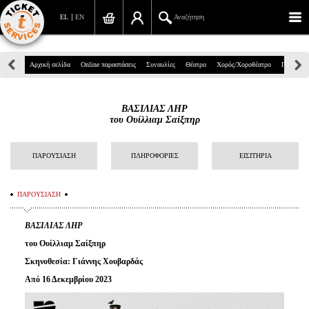
EL
EN
Αναζήτηση
Πανεπιστημίου 39, Αθήνα
Αρχική σελίδα
Online παραστάσεις
Συναυλίες
Θέατρο
Χορός/Χοροθέατρο
Παιδικά
210 7234567
ΒΑΣΙΛΙΑΣ ΛΗΡ
info@ticketservices.gr
του Ουίλλιαμ Σαίξπηρ
Αναζήτηση
ΠΑΡΟΥΣΙΑΣΗ
ΠΛΗΡΟΦΟΡΙΕΣ
ΕΙΣΙΤΗΡΙΑ
Σύνδεση/Εγγραφή
ΠΑΡΟΥΣΙΑΣΗ
Παραγγελία
ΒΑΣΙΛΙΑΣ ΛΗΡ
Αναζήτηση παραγγελίας
του
Ουίλλιαμ Σαίξπηρ
Προσωπικά Δεδομένα
Σκηνοθεσία: Γιάννης Χουβαρδάς
Από 16 Δεκεμβρίου 2023
Πληροφορίες