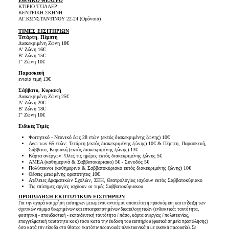
ΕΘΝΙΚΟ ΘΕΑΤΡΟ
ΚΤΙΡΙΟ ΤΣΙΛΛΕΡ
ΚΕΝΤΡΙΚΗ ΣΚΗΝΗ
ΑΓ.ΚΩΝΣΤΑΝΤΙΝΟΥ 22-24 (Ομόνοια)
ΤΙΜΕΣ ΕΙΣΙΤΗΡΙΩΝ
Τετάρτη, Πέμπτη
Διακεκριμένη Ζώνη 18€
Α' Ζώνη 16€
Β' Ζώνη 15€
Γ' Ζώνη 10€
Παρασκευή
ενιαία τιμή 13€
Σάββατο, Κυριακή
Διακεκριμένη Ζώνη 25€
Α' Ζώνη 20€
Β' Ζώνη 18€
Γ' Ζώνη 10€
Ειδικές Τιμές
Φοιτητικό - Νεανικό έως 28 ετών (εκτός διακεκριμένης ζώνης) 10€
Ανω των 65 ετών: Τετάρτη (εκτός διακεκριμένης ζώνης) 10€ & Πέμπτη, Παρασκευή,
Σάββατο, Κυριακή (εκτός διακεκριμένης ζώνης) 13€
Κάρτα ανέργων: Όλες τις ημέρες εκτός διακεκριμένης ζώνης 5€
ΑΜΕΑ (καθημερινά & Σαββατοκύριακο) 5€ - Συνοδός 5€
Πολύτεκνοι (καθημερινά & Σαββατοκύριακο εκτός διακεκριμένης ζώνης) 10€
Θέσεις μειωμένης ορατότητας 10€
Ατέλειες Δραματικών Σχολών, ΣΕΗ, Θεατρολογίας ισχύουν εκτός Σαββατοκύριακο
Τις επίσημες αργίες ισχύουν οι τιμές Σαββατοκύριακου
ΠΡΟΠΩΛΗΣΗ ΕΚΠΤΩΤΙΚΩΝ ΕΙΣΙΤΗΡΙΩΝ
Για την αγορά και χρήση εισιτηρίων μειωμένου αντιτίμου απαιτείται η προσκόμιση και επίδειξη των
σχετικών νόμιμα θεωρημένων και επικαιροποιημένων δικαιολογητικών (ενδεικτικά: ταυτότητα,
φοιτητική - σπουδαστική - εκπαιδευτική ταυτότητα / πάσο, κάρτα ανεργίας / πολυτεκνίας,
επαγγελματική ταυτότητα κοκ) τόσο κατά την έκδοση του εισιτηρίου (φυσικά σημεία προπώλησης)
όσο κατά την είσοδο στο θέατρο (κατόπιν προαγοράς ηλεκτρονικά ή με φυσική παρουσία). Σε