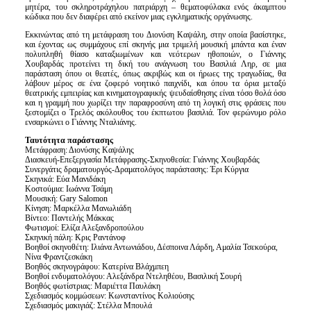
μητέρα, του σκληροτράχηλου πατριάρχη – θεματοφύλακα ενός άκαμπτου
κώδικα που δεν διαφέρει από εκείνον μιας εγκληματικής οργάνωσης.
Εκκινώντας από τη μετάφραση του Διονύση Καψάλη, στην οποία βασίστηκε,
και έχοντας ως συμμάχους επί σκηνής μια τριμελή μουσική μπάντα και έναν
πολυπληθή θίασο καταξιωμένων και νεότερων ηθοποιών, ο Γιάννης
Χουβαρδάς προτείνει τη δική του ανάγνωση του Βασιλιά Ληρ, σε μια
παράσταση όπου οι θεατές, όπως ακριβώς και οι ήρωες της τραγωδίας, θα
λάβουν μέρος σε ένα ζοφερό νοητικό παιχνίδι, και όπου τα όρια μεταξύ
θεατρικής εμπειρίας και κινηματογραφικής ψευδαίσθησης είναι τόσο θολά όσο
και η γραμμή που χωρίζει την παραφροσύνη από τη λογική στις φράσεις που
ξεστομίζει ο Τρελός ακόλουθος του έκπτωτου βασιλιά. Τον φερώνυμο ρόλο
ενσαρκώνει ο Γιάννης Νταλιάνης.
Ταυτότητα παράστασης
Μετάφραση: Διονύσης Καψάλης
Διασκευή-Επεξεργασία Μετάφρασης-Σκηνοθεσία: Γιάννης Χουβαρδάς
Συνεργάτις δραματουργός-Δραματολόγος παράστασης: Έρι Κύργια
Σκηνικά: Εύα Μανιδάκη
Κοστούμια: Ιωάννα Τσάμη
Μουσική: Gary Salomon
Κίνηση: Μαρκέλλα Μανωλιάδη
Βίντεο: Παντελής Μάκκας
Φωτισμοί: Ελίζα Αλεξανδροπούλου
Σκηνική πάλη: Κρις Ραντάνοφ
Βοηθοί σκηνοθέτη: Ιλιάνα Αντωνιάδου, Δέσποινα Λάρδη, Αμαλία Τσεκούρα,
Νίνα Φραντζεσκάκη
Βοηθός σκηνογράφου: Κατερίνα Βλάχμπεη
Βοηθοί ενδυματολόγου: Αλεξάνδρα Ντεληθέου, Βασιλική Σουρή
Βοηθός φωτίστριας: Μαριέττα Παυλάκη
Σχεδιασμός κομμώσεων: Κωνσταντίνος Κολιούσης
Σχεδιασμός μακιγιάζ: Στέλλα Μπουλά