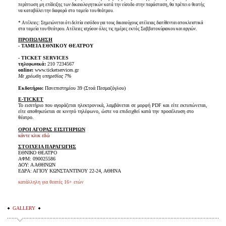
περίπτωση μη επίδειξης των δικαιολογητικών κατά την είσοδο στην παράσταση, θα πρέπει ο θεατής
να καταβάλει την διαφορά στο ταμείο του θεάτρου.
* Ατέλειες: Σημειώνεται ότι δελτία εισόδου για τους δικαιούχους ατέλειας διατίθενται αποκλειστικά
στα ταμεία του Θεάτρου. Ατέλειες ισχύουν όλες τις ημέρες εκτός Σαββατοκύριακου και αργιών.
ΠΡΟΠΩΛΗΣΗ
- ΤΑΜΕΙΑ ΕΘΝΙΚΟΥ ΘΕΑΤΡΟΥ
- TICKET SERVICES
τηλεφωνικά:
210 7234567
online:
www.ticketservices.gr
Με χρέωση υπηρεσίας 7%
Εκδοτήριο:
Πανεπιστημίου 39 (Στοά Πεσμαζόγλου)
E-TICKET
Το εισιτήριο που αγοράζεται ηλεκτρονικά, λαμβάνεται σε μορφή PDF και είτε εκτυπώνεται,
είτε αποθηκεύεται σε κινητό τηλέφωνο, ώστε να επιδειχθεί κατά την προσέλευση στο
θέατρο.
ΟΡΟΙ ΑΓΟΡΑΣ ΕΙΣΙΤΗΡΙΩΝ
κάντε κλικ εδώ
ΣΤΟΙΧΕΙΑ ΠΑΡΑΓΩΓΗΣ
ΕΘΝΙΚΟ ΘΕΑΤΡΟ
ΑΦΜ: 090025586
ΔΟΥ: Α ΑΘΗΝΩΝ
ΕΔΡΑ: ΑΓΙΟΥ ΚΩΝΣΤΑΝΤΙΝΟΥ 22-24, ΑΘΗΝΑ
κατάλληλη για θεατές 16+ ετών
GALLERY