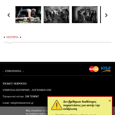
ΕΙΣΙΤΗΡΙΑ
ΕΠΙΚΟΙΝΩΝΙΑ
TICKET SERVICES
ΥΠΗΡΕΣΙΑ ΕΙΣΙΤΗΡΙΩΝ - ΛΟΓΙΣΜΙΚΗ ΕΠΕ
Τηλεφωνικό κέντρο:
210 7234567
×
Δεν βρέθηκαν διαθέσιμες
e-mail:
info@ticketservices.gr
παραστάσεις για αυτήν την
εκδήλωση
Εκδοτήριο: Πανεπιστημίου 39 (Στοά Πεσμαζόγλου), Αθήνα
Μας επιτρέπετε να αποθηκεύουμε στον φυλλομετρητή σας
τα λεγόμενα cookies; Με αυτόν τον τρόπο θα